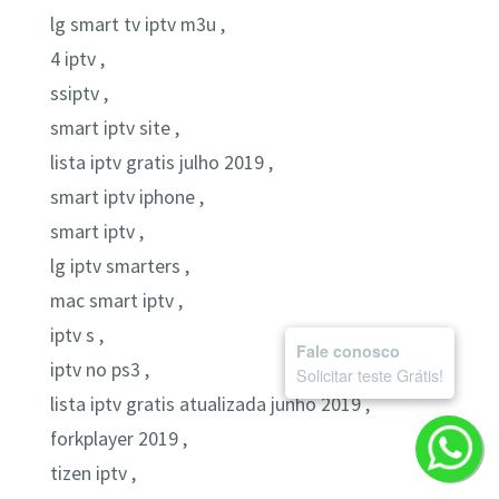
lg smart tv iptv m3u ,
4 iptv ,
ssiptv ,
smart iptv site ,
lista iptv gratis julho 2019 ,
smart iptv iphone ,
smart iptv ,
lg iptv smarters ,
mac smart iptv ,
iptv s ,
Fale conosco
iptv no ps3 ,
Solicitar teste Grátis!
lista iptv gratis atualizada junho 2019 ,
forkplayer 2019 ,
tizen iptv ,