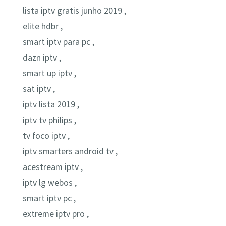
lista iptv gratis junho 2019 ,
elite hdbr ,
smart iptv para pc ,
dazn iptv ,
smart up iptv ,
sat iptv ,
iptv lista 2019 ,
iptv tv philips ,
tv foco iptv ,
iptv smarters android tv ,
acestream iptv ,
iptv lg webos ,
smart iptv pc ,
extreme iptv pro ,