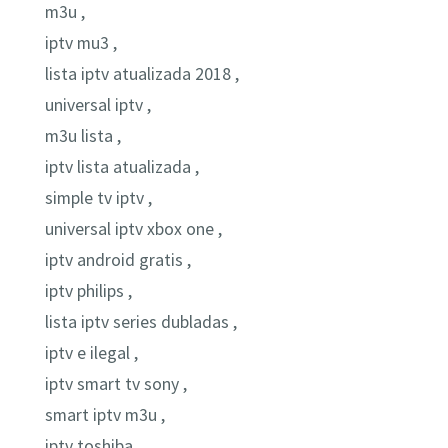
m3u ,
iptv mu3 ,
lista iptv atualizada 2018 ,
universal iptv ,
m3u lista ,
iptv lista atualizada ,
simple tv iptv ,
universal iptv xbox one ,
iptv android gratis ,
iptv philips ,
lista iptv series dubladas ,
iptv e ilegal ,
iptv smart tv sony ,
smart iptv m3u ,
iptv toshiba ,