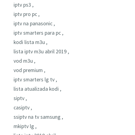
iptv ps3 ,
iptv pro pc ,
iptv na panasonic ,
iptv smarters para pc ,
kodi lista m3u ,
lista iptv m3u abril 2019 ,
vod m3u ,
vod premium ,
iptv smarters lg tv ,
lista atualizada kodi ,
siptv ,
casiptv ,
ssiptv na tv samsung ,
mkiptv lg ,