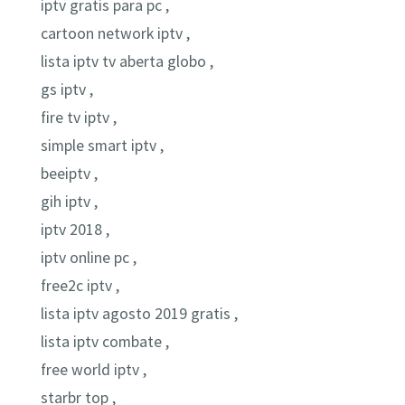
iptv gratis para pc ,
cartoon network iptv ,
lista iptv tv aberta globo ,
gs iptv ,
fire tv iptv ,
simple smart iptv ,
beeiptv ,
gih iptv ,
iptv 2018 ,
iptv online pc ,
free2c iptv ,
lista iptv agosto 2019 gratis ,
lista iptv combate ,
free world iptv ,
starbr top ,