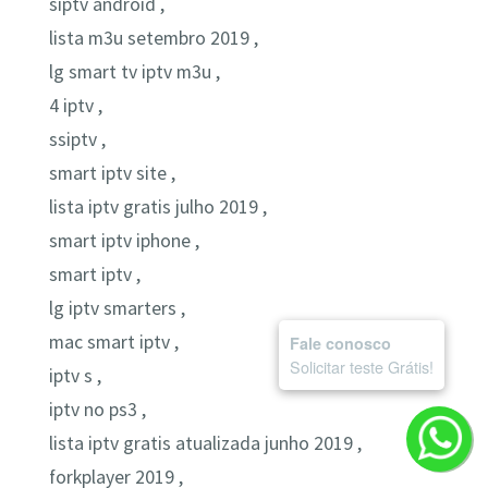
siptv android ,
lista m3u setembro 2019 ,
lg smart tv iptv m3u ,
4 iptv ,
ssiptv ,
smart iptv site ,
lista iptv gratis julho 2019 ,
smart iptv iphone ,
smart iptv ,
lg iptv smarters ,
mac smart iptv ,
Fale conosco
Solicitar teste Grátis!
iptv s ,
iptv no ps3 ,
lista iptv gratis atualizada junho 2019 ,
forkplayer 2019 ,