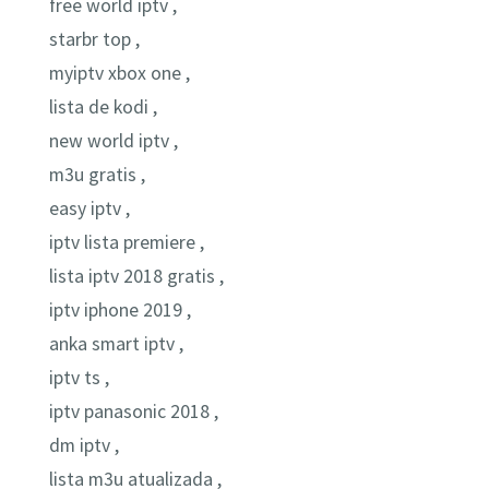
free world iptv ,
starbr top ,
myiptv xbox one ,
lista de kodi ,
new world iptv ,
m3u gratis ,
easy iptv ,
iptv lista premiere ,
lista iptv 2018 gratis ,
iptv iphone 2019 ,
anka smart iptv ,
iptv ts ,
iptv panasonic 2018 ,
dm iptv ,
lista m3u atualizada ,