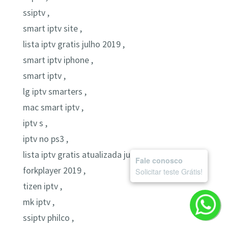
ssiptv ,
smart iptv site ,
lista iptv gratis julho 2019 ,
smart iptv iphone ,
smart iptv ,
lg iptv smarters ,
mac smart iptv ,
iptv s ,
iptv no ps3 ,
lista iptv gratis atualizada junho 2019 ,
Fale conosco
forkplayer 2019 ,
Solicitar teste Grátis!
tizen iptv ,
mk iptv ,
ssiptv philco ,