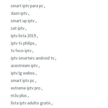
smart iptv para pc ,
dazn iptv ,
smart up iptv ,
sat iptv ,
iptv lista 2019 ,
iptv tv philips ,
tv foco iptv ,
iptv smarters android tv ,
acestream iptv ,
iptv lg webos ,
smart iptv pc ,
extreme iptv pro ,
m3u plus ,
lista iptv adulto gratis ,