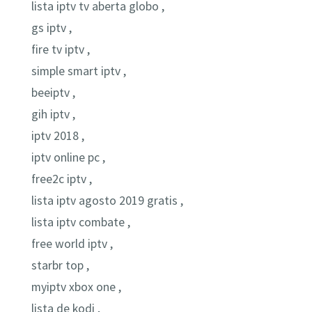
lista iptv tv aberta globo ,
gs iptv ,
fire tv iptv ,
simple smart iptv ,
beeiptv ,
gih iptv ,
iptv 2018 ,
iptv online pc ,
free2c iptv ,
lista iptv agosto 2019 gratis ,
lista iptv combate ,
free world iptv ,
starbr top ,
myiptv xbox one ,
lista de kodi ,