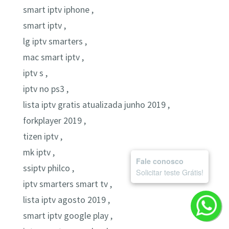
smart iptv iphone ,
smart iptv ,
lg iptv smarters ,
mac smart iptv ,
iptv s ,
iptv no ps3 ,
lista iptv gratis atualizada junho 2019 ,
forkplayer 2019 ,
tizen iptv ,
mk iptv ,
Fale conosco
ssiptv philco ,
Solicitar teste Grátis!
iptv smarters smart tv ,
lista iptv agosto 2019 ,
smart iptv google play ,