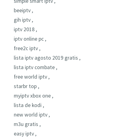
simple smart iptv ,
beeiptv ,
gih iptv ,
iptv 2018 ,
iptv online pc ,
free2c iptv ,
lista iptv agosto 2019 gratis ,
lista iptv combate ,
free world iptv ,
starbr top ,
myiptv xbox one ,
lista de kodi ,
new world iptv ,
m3u gratis ,
easy iptv ,