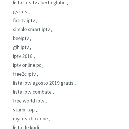
lista iptv tv aberta globo ,
gs iptv ,
fire tv iptv ,
simple smart iptv ,
beeiptv ,
gih iptv ,
iptv 2018 ,
iptv online pc ,
free2c iptv ,
lista iptv agosto 2019 gratis ,
lista iptv combate ,
free world iptv ,
starbr top ,
myiptv xbox one ,
lista de kodi ,