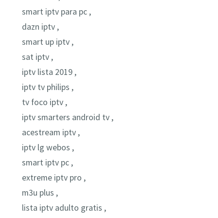
smart iptv para pc ,
dazn iptv ,
smart up iptv ,
sat iptv ,
iptv lista 2019 ,
iptv tv philips ,
tv foco iptv ,
iptv smarters android tv ,
acestream iptv ,
iptv lg webos ,
smart iptv pc ,
extreme iptv pro ,
m3u plus ,
lista iptv adulto gratis ,