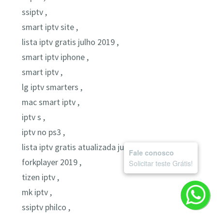
ssiptv ,
smart iptv site ,
lista iptv gratis julho 2019 ,
smart iptv iphone ,
smart iptv ,
lg iptv smarters ,
mac smart iptv ,
iptv s ,
iptv no ps3 ,
lista iptv gratis atualizada junho 2019 ,
Fale conosco
forkplayer 2019 ,
Solicitar teste Grátis!
tizen iptv ,
mk iptv ,
ssiptv philco ,