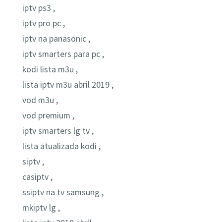
iptv ps3 ,
iptv pro pc ,
iptv na panasonic ,
iptv smarters para pc ,
kodi lista m3u ,
lista iptv m3u abril 2019 ,
vod m3u ,
vod premium ,
iptv smarters lg tv ,
lista atualizada kodi ,
siptv ,
casiptv ,
ssiptv na tv samsung ,
mkiptv lg ,