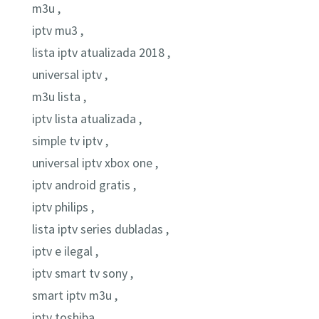
m3u ,
iptv mu3 ,
lista iptv atualizada 2018 ,
universal iptv ,
m3u lista ,
iptv lista atualizada ,
simple tv iptv ,
universal iptv xbox one ,
iptv android gratis ,
iptv philips ,
lista iptv series dubladas ,
iptv e ilegal ,
iptv smart tv sony ,
smart iptv m3u ,
iptv toshiba ,