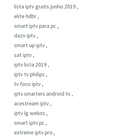
lista iptv gratis junho 2019 ,
elite hdbr ,
smart iptv para pc ,
dazn iptv ,
smart up iptv ,
sat iptv ,
iptv lista 2019 ,
iptv tv philips ,
tv foco iptv ,
iptv smarters android tv ,
acestream iptv ,
iptv lg webos ,
smart iptv pc ,
extreme iptv pro ,