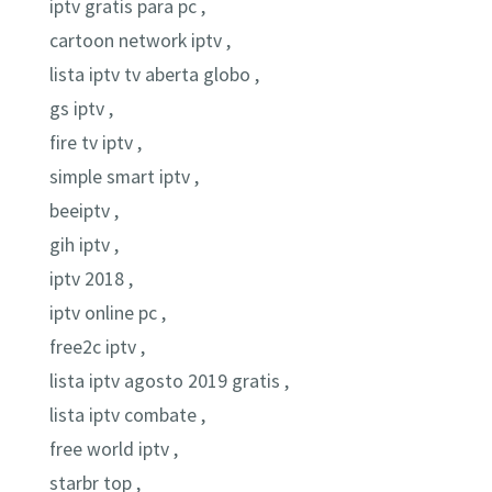
iptv gratis para pc ,
cartoon network iptv ,
lista iptv tv aberta globo ,
gs iptv ,
fire tv iptv ,
simple smart iptv ,
beeiptv ,
gih iptv ,
iptv 2018 ,
iptv online pc ,
free2c iptv ,
lista iptv agosto 2019 gratis ,
lista iptv combate ,
free world iptv ,
starbr top ,