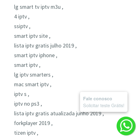
lg smart tv iptv m3u ,
4 iptv ,
ssiptv ,
smart iptv site ,
lista iptv gratis julho 2019 ,
smart iptv iphone ,
smart iptv ,
lg iptv smarters ,
mac smart iptv ,
iptv s ,
Fale conosco
iptv no ps3 ,
Solicitar teste Grátis!
lista iptv gratis atualizada junho 2019 ,
forkplayer 2019 ,
tizen iptv ,