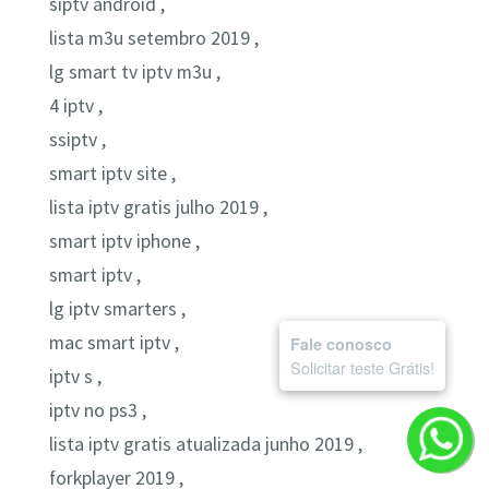
siptv android ,
lista m3u setembro 2019 ,
lg smart tv iptv m3u ,
4 iptv ,
ssiptv ,
smart iptv site ,
lista iptv gratis julho 2019 ,
smart iptv iphone ,
smart iptv ,
lg iptv smarters ,
mac smart iptv ,
Fale conosco
Solicitar teste Grátis!
iptv s ,
iptv no ps3 ,
lista iptv gratis atualizada junho 2019 ,
forkplayer 2019 ,