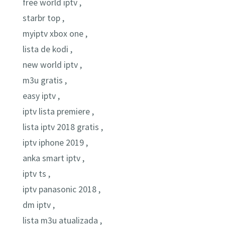
free world iptv ,
starbr top ,
myiptv xbox one ,
lista de kodi ,
new world iptv ,
m3u gratis ,
easy iptv ,
iptv lista premiere ,
lista iptv 2018 gratis ,
iptv iphone 2019 ,
anka smart iptv ,
iptv ts ,
iptv panasonic 2018 ,
dm iptv ,
lista m3u atualizada ,