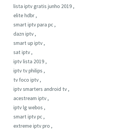
lista iptv gratis junho 2019 ,
elite hdbr ,
smart iptv para pc ,
dazn iptv ,
smart up iptv ,
sat iptv ,
iptv lista 2019 ,
iptv tv philips ,
tv foco iptv ,
iptv smarters android tv ,
acestream iptv ,
iptv lg webos ,
smart iptv pc ,
extreme iptv pro ,