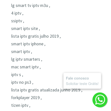
lg smart tv iptv m3u ,
4 iptv ,
ssiptv ,
smart iptv site ,
lista iptv gratis julho 2019 ,
smart iptv iphone ,
smart iptv ,
lg iptv smarters ,
mac smart iptv ,
iptv s ,
Fale conosco
iptv no ps3 ,
Solicitar teste Grátis!
lista iptv gratis atualizada junho 2019 ,
forkplayer 2019 ,
tizen iptv ,