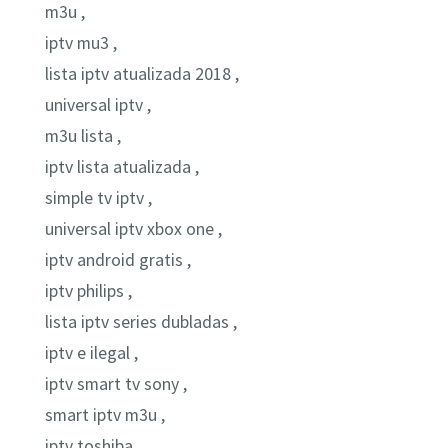
m3u ,
iptv mu3 ,
lista iptv atualizada 2018 ,
universal iptv ,
m3u lista ,
iptv lista atualizada ,
simple tv iptv ,
universal iptv xbox one ,
iptv android gratis ,
iptv philips ,
lista iptv series dubladas ,
iptv e ilegal ,
iptv smart tv sony ,
smart iptv m3u ,
iptv toshiba ,