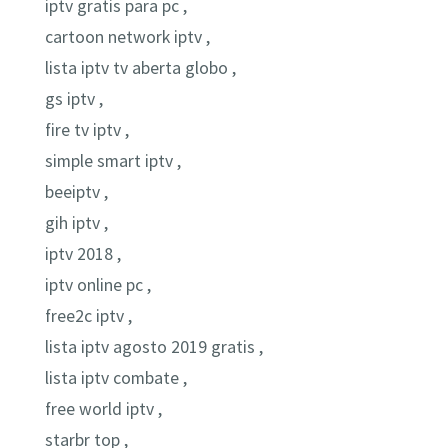
iptv gratis para pc ,
cartoon network iptv ,
lista iptv tv aberta globo ,
gs iptv ,
fire tv iptv ,
simple smart iptv ,
beeiptv ,
gih iptv ,
iptv 2018 ,
iptv online pc ,
free2c iptv ,
lista iptv agosto 2019 gratis ,
lista iptv combate ,
free world iptv ,
starbr top ,