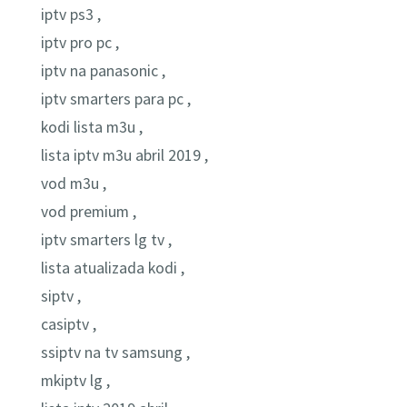
iptv ps3 ,
iptv pro pc ,
iptv na panasonic ,
iptv smarters para pc ,
kodi lista m3u ,
lista iptv m3u abril 2019 ,
vod m3u ,
vod premium ,
iptv smarters lg tv ,
lista atualizada kodi ,
siptv ,
casiptv ,
ssiptv na tv samsung ,
mkiptv lg ,