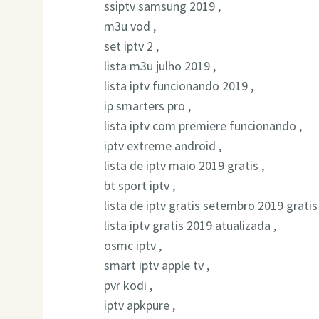
ssiptv samsung 2019 ,
m3u vod ,
set iptv 2 ,
lista m3u julho 2019 ,
lista iptv funcionando 2019 ,
ip smarters pro ,
lista iptv com premiere funcionando ,
iptv extreme android ,
lista de iptv maio 2019 gratis ,
bt sport iptv ,
lista de iptv gratis setembro 2019 gratis 
lista iptv gratis 2019 atualizada ,
osmc iptv ,
smart iptv apple tv ,
pvr kodi ,
iptv apkpure ,