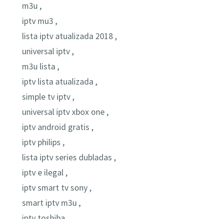
m3u ,
iptv mu3 ,
lista iptv atualizada 2018 ,
universal iptv ,
m3u lista ,
iptv lista atualizada ,
simple tv iptv ,
universal iptv xbox one ,
iptv android gratis ,
iptv philips ,
lista iptv series dubladas ,
iptv e ilegal ,
iptv smart tv sony ,
smart iptv m3u ,
iptv toshiba ,