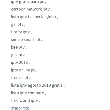
iptv gratis para pc ,
cartoon network iptv ,
lista iptv tv aberta globo ,
gs iptv ,
fire tv iptv ,
simple smart iptv ,
beeiptv ,
gih iptv ,
iptv 2018 ,
iptv online pc ,
free2c iptv ,
lista iptv agosto 2019 gratis ,
lista iptv combate ,
free world iptv ,
starbr top ,