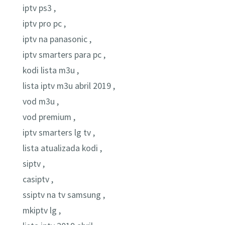
iptv ps3 ,
iptv pro pc ,
iptv na panasonic ,
iptv smarters para pc ,
kodi lista m3u ,
lista iptv m3u abril 2019 ,
vod m3u ,
vod premium ,
iptv smarters lg tv ,
lista atualizada kodi ,
siptv ,
casiptv ,
ssiptv na tv samsung ,
mkiptv lg ,