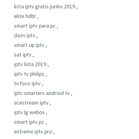
lista iptv gratis junho 2019 ,
elite hdbr ,
smart iptv para pc ,
dazn iptv ,
smart up iptv ,
sat iptv ,
iptv lista 2019 ,
iptv tv philips ,
tv foco iptv ,
iptv smarters android tv ,
acestream iptv ,
iptv lg webos ,
smart iptv pc ,
extreme iptv pro ,