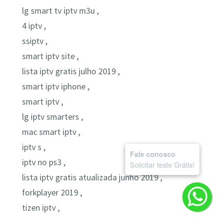
lg smart tv iptv m3u ,
4 iptv ,
ssiptv ,
smart iptv site ,
lista iptv gratis julho 2019 ,
smart iptv iphone ,
smart iptv ,
lg iptv smarters ,
mac smart iptv ,
iptv s ,
Fale conosco
iptv no ps3 ,
Solicitar teste Grátis!
lista iptv gratis atualizada junho 2019 ,
forkplayer 2019 ,
tizen iptv ,