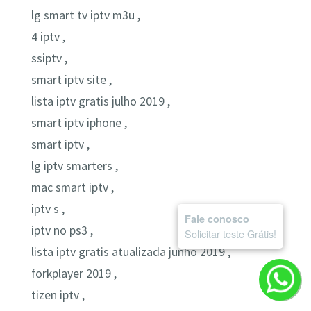
lg smart tv iptv m3u ,
4 iptv ,
ssiptv ,
smart iptv site ,
lista iptv gratis julho 2019 ,
smart iptv iphone ,
smart iptv ,
lg iptv smarters ,
mac smart iptv ,
iptv s ,
Fale conosco
iptv no ps3 ,
Solicitar teste Grátis!
lista iptv gratis atualizada junho 2019 ,
forkplayer 2019 ,
tizen iptv ,