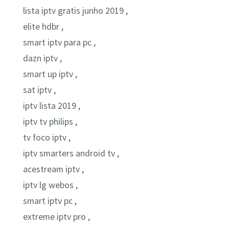
lista iptv gratis junho 2019 ,
elite hdbr ,
smart iptv para pc ,
dazn iptv ,
smart up iptv ,
sat iptv ,
iptv lista 2019 ,
iptv tv philips ,
tv foco iptv ,
iptv smarters android tv ,
acestream iptv ,
iptv lg webos ,
smart iptv pc ,
extreme iptv pro ,