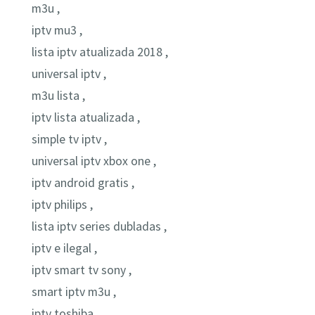
m3u ,
iptv mu3 ,
lista iptv atualizada 2018 ,
universal iptv ,
m3u lista ,
iptv lista atualizada ,
simple tv iptv ,
universal iptv xbox one ,
iptv android gratis ,
iptv philips ,
lista iptv series dubladas ,
iptv e ilegal ,
iptv smart tv sony ,
smart iptv m3u ,
iptv toshiba ,