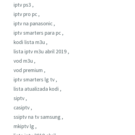
iptv ps3 ,
iptv pro pc ,
iptv na panasonic ,
iptv smarters para pc ,
kodi lista m3u ,
lista iptv m3u abril 2019 ,
vod m3u ,
vod premium ,
iptv smarters lg tv ,
lista atualizada kodi ,
siptv ,
casiptv ,
ssiptv na tv samsung ,
mkiptv lg ,