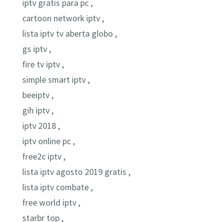
iptv gratis para pc ,
cartoon network iptv ,
lista iptv tv aberta globo ,
gs iptv ,
fire tv iptv ,
simple smart iptv ,
beeiptv ,
gih iptv ,
iptv 2018 ,
iptv online pc ,
free2c iptv ,
lista iptv agosto 2019 gratis ,
lista iptv combate ,
free world iptv ,
starbr top ,