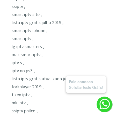
ssiptv ,
smart iptv site ,
lista iptv gratis julho 2019 ,
smart iptv iphone ,
smart iptv ,
lg iptv smarters ,
mac smart iptv ,
iptv s ,
iptv no ps3 ,
lista iptv gratis atualizada junho 2019 ,
Fale conosco
forkplayer 2019 ,
Solicitar teste Grátis!
tizen iptv ,
mk iptv ,
ssiptv philco ,