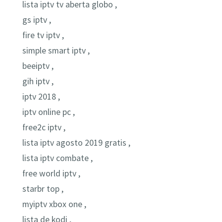
lista iptv tv aberta globo ,
gs iptv ,
fire tv iptv ,
simple smart iptv ,
beeiptv ,
gih iptv ,
iptv 2018 ,
iptv online pc ,
free2c iptv ,
lista iptv agosto 2019 gratis ,
lista iptv combate ,
free world iptv ,
starbr top ,
myiptv xbox one ,
lista de kodi ,