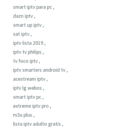
smart iptv para pc ,
dazn iptv ,
smart up iptv ,
sat iptv ,
iptv lista 2019 ,
iptv tv philips ,
tv foco iptv ,
iptv smarters android tv ,
acestream iptv ,
iptv lg webos ,
smart iptv pc ,
extreme iptv pro ,
m3u plus ,
lista iptv adulto gratis ,