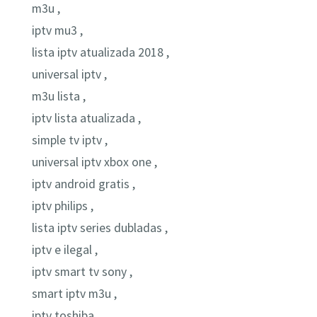
m3u ,
iptv mu3 ,
lista iptv atualizada 2018 ,
universal iptv ,
m3u lista ,
iptv lista atualizada ,
simple tv iptv ,
universal iptv xbox one ,
iptv android gratis ,
iptv philips ,
lista iptv series dubladas ,
iptv e ilegal ,
iptv smart tv sony ,
smart iptv m3u ,
iptv toshiba ,