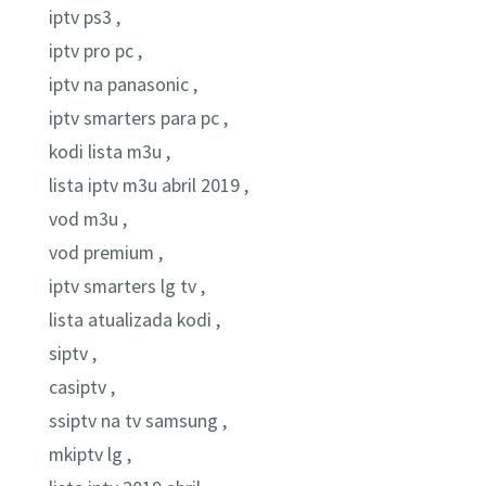
iptv ps3 ,
iptv pro pc ,
iptv na panasonic ,
iptv smarters para pc ,
kodi lista m3u ,
lista iptv m3u abril 2019 ,
vod m3u ,
vod premium ,
iptv smarters lg tv ,
lista atualizada kodi ,
siptv ,
casiptv ,
ssiptv na tv samsung ,
mkiptv lg ,