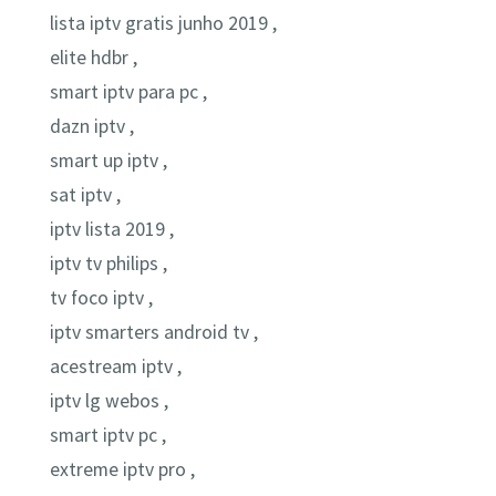
lista iptv gratis junho 2019 ,
elite hdbr ,
smart iptv para pc ,
dazn iptv ,
smart up iptv ,
sat iptv ,
iptv lista 2019 ,
iptv tv philips ,
tv foco iptv ,
iptv smarters android tv ,
acestream iptv ,
iptv lg webos ,
smart iptv pc ,
extreme iptv pro ,