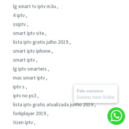
lg smart tv iptv m3u ,
4 iptv ,
ssiptv ,
smart iptv site ,
lista iptv gratis julho 2019 ,
smart iptv iphone ,
smart iptv ,
lg iptv smarters ,
mac smart iptv ,
iptv s ,
Fale conosco
iptv no ps3 ,
Solicitar teste Grátis!
lista iptv gratis atualizada junho 2019 ,
forkplayer 2019 ,
tizen iptv ,