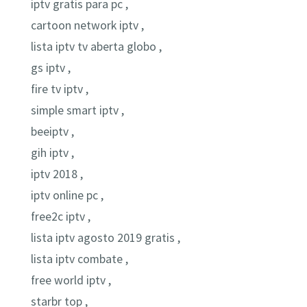
iptv gratis para pc ,
cartoon network iptv ,
lista iptv tv aberta globo ,
gs iptv ,
fire tv iptv ,
simple smart iptv ,
beeiptv ,
gih iptv ,
iptv 2018 ,
iptv online pc ,
free2c iptv ,
lista iptv agosto 2019 gratis ,
lista iptv combate ,
free world iptv ,
starbr top ,